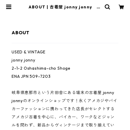
ABOUT | 古着屋 jonny jonny ｜
アメカジ 古着 バイカーファッシ
ョン ヴィンテージ オンライン古
着屋 通販 送料無料
ABOUT
USED & VINTAGE
jonny jonny
2-1-2 Oshashima-cho Shoge
ENA JPN 509-7203
岐阜県恵那市という片田舎にある場末の古着屋 jonny
jonnyのオンラインショップです！永くアメカジやバイ
カーファッションに携わってきた店長がセレクトする
アメカジ古着を中心に、バイカー、ワークなどジャン
ルを問わず、新品からヴィンテージまで取り揃えてい