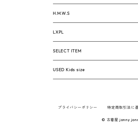
Sweat
Over all
Tank Top
Hoodie
Pants
keyholder
H.M.W.S
Parker
Easy pants
L/S T-shirt
Vest
wallet chain
Wallet Chain
LXPL
Outer
Jacket
cap
Bracelet
Trucker Cap
SELECT ITEM
Fleece
Biker Bell
L/S T
USED Kids size
Knit
Wallet
Belt
プライバシーポリシー
特定商取引法に
© 古着屋 jonn
Motorcycle Gear