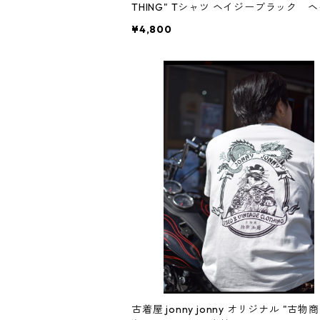
THING" Tシャツ ヘイジーブラック 
ーネイビー ロカビリー ロックン
¥4,800
パンヘッド ハーレーダビッドソン 
ジ バイカーファッション SUN RECO
フレイムス アイアンクロス 音楽 
ク エンジン
古着屋 jonny jonny オリジナル "古物