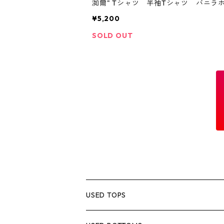
洳爾" Tシャツ 半袖Tシャツ バニラ
ト 新品 アメカジ バイカーファッ
¥5,200
ン 浮世絵 タトゥー 刺青 地獄太
川 セーラー・ジェリー オールドス
SOLD OUT
タトゥー アメリカントラディショナ
ゥー 龍 舞妓 芸者 遊女 江戸時
れ墨 漢字 日本 古着屋 和風
USED TOPS