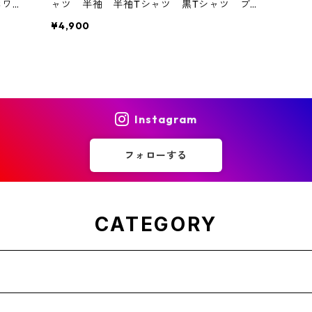
ホワイ
ャツ 半袖 半袖Tシャツ 黒Tシャツ ブラ
ショ
ック 黒Tシャツ スタッフTシャツ クルー
¥4,900
夫 歌
Tシャツ CREW Tシャツ 制服 ユニフォ
クール
ーム 新品 アメカジ バイカーファッシ
ルタト
ョン シルクスクリーン THE WILD ONE 乱
代 入
暴者 マーロンブランド hot stuff
Instagram
フォローする
CATEGORY