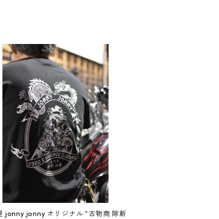
 jonny jonny オリジナル "古物商 除新