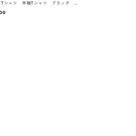
" Tシャツ 半袖Tシャツ ブラック 新
アメカジ バイカーファッション 浮世
00
タトゥー 刺青 地獄太夫 歌川 セー
・ジェリー オールドスクールタトゥ
アメリカントラディショナルタトゥー
舞妓 芸者 遊女 江戸時代 入れ墨
 日本 古着屋 和風