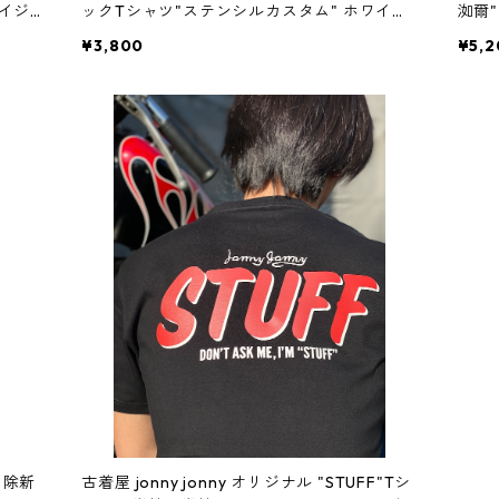
ヘイジ
ックTシャツ"ステンシルカスタム" ホワイ
洳爾
ロール
ト 白T アメカジ バイカー 猫目ボタン
品 
¥3,800
¥5,2
アメカ
ヴィンテージライク ビンテージ M L XL ハ
絵 
RDS
ンドメイド 一点物 プレイボーイ スカ
ラー
バイ
ル PLAYBOY アイアンクロス ルード
ー 
龍 
漢字
商 除新
古着屋 jonny jonny オリジナル "STUFF"Tシ