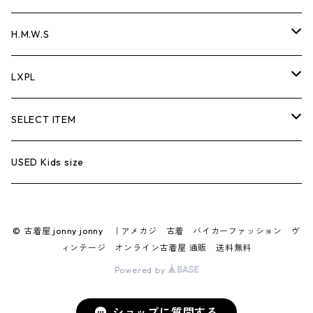
Sweat
Over all
Tank Top
Hoodie
Pants
keyholder
H.M.W.S
Parker
Easy pants
L/S T-shirt
Vest
wallet chain
Wallet Chain
LXPL
Outer
Jacket
cap
Bracelet
Trucker Cap
SELECT ITEM
Fleece
Biker Bell
L/S T
USED Kids size
Knit
Wallet
© 古着屋 jonny jonny ｜アメカジ 古着 バイカーファッション ヴ
Belt
ィンテージ オンライン古着屋 通販 送料無料
Powered by
Motorcycle Gear
ショップに質問する