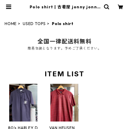
Polo shirt | 古着屋 jonny jonny
｜アメカジ 古着 バイカーファ
ッション ヴィンテージ オンライ
ン古着屋 通販 送料無料
HOME
USED TOPS
Polo shirt
全国一律配送料無料
簡易包装となります。予めご了承ください。
ITEM LIST
80's HARLEY D
VAN HEUSEN