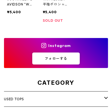
AVIDSON "WE
半袖ポロシャ
BB'S" 半袖ポロ
ツ Lサイズ
¥5,400
¥5,400
シャツ MADE
コットン/ポリ
IN U.S.A. Mサイ
エステル ウィ
SOLD OUT
ズ ハーレーダ
ンドウペン ウ
ビッドソン ダ
インドウペン
ークネイビー
格子 チェッ
スパイダーウェ
ク ドライ 古
Instagram
ブ 蜘蛛の巣
着 キレイめ
HD シンプル
綺麗め ストリ
ワンポイント
ート シティボ
フォローする
Hanes シング
ーイ シック
ルステッチ 古
モード シンプ
着 アメカジ
ル エンジ え
バイカーファッ
んじ色 バーガ
CATEGORY
ション 薄手
ンディ レッ
Y2K H-D
ド 朱色 オレ
ンジ ヴァンヒ
ューゼン 半袖
USED TOPS
シャツ