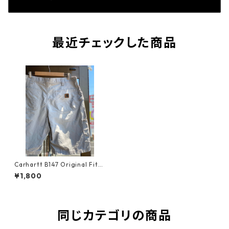
最近チェックした商品
Carhartt B147 Original Fit
ルーズフィットキャンバスユ
¥1,800
ーティリティワークショー
ツ W37 TAN タン ベージ
ュ ワークパンツ ハーフパ
ンツ 短パン カーハート
キャンバスダック ペインタ
同じカテゴリの商品
ーパンツ 汚れ カーペンター
パンツ ワイド 太め