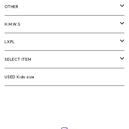
Vest
Half pants
Bag
T-shirt
L/S T
OTHER
Sweat
Over all
Tank Top
Hoodie
Pants
keyholder
H.M.W.S
Parker
Easy pants
L/S T-shirt
Vest
wallet chain
Wallet Chain
LXPL
Outer
Jacket
cap
Bracelet
Trucker Cap
SELECT ITEM
Fleece
Biker Bell
L/S T
USED Kids size
Knit
Wallet
商品一覧に戻る
Belt