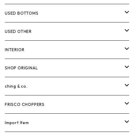
ー フード スウェット 裏起
毛
T-shirt
USED BOTTOMS
L/S T-shirt
Denim
USED OTHER
S/S Shirt
Trousers
Cap
INTERIOR
L/S shirt
Work pants
Rug mat
SHOP ORIGINAL
tank top
Painter
Tapestry
T-shirt
ching & co.
Polo shirt
Cargo pants
L/S T-shirt
sox
FRISCO CHOPPERS
Uniform
Slacks
Helmet
Cap
Import Item