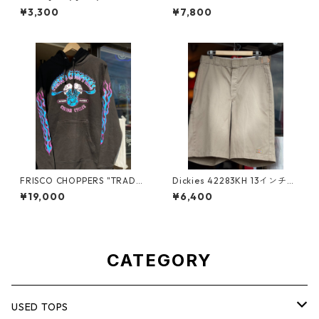
ル 5.6oz タンクトップ"ステ
RAMA 2005" ボウリングシャ
¥3,300
¥7,800
ンシルカスタム" ホワイト
ツ XLサイズ ボーリングシ
ノースリーブ 夏 レイヤー
ャツ ツートンカラー ブラ
ド アメカジ バイカー ヴ
ック ホワイト 開襟 オー
ィンテージライク ビンテー
プンカラー ロカビリー ロ
ジ M L XL ハンドメイド 一
ックンロール モノトーン
点物 プレイボーイ スカ
アメカジ 古着 シンプル
ル PLAYBOY アイアンクロ
大きいサイズ
ス ルード フレイムス JO
NNY
FRISCO CHOPPERS "TRADE
Dickies 42283KH 13インチワ
MARK" FLAMING SKULL プル
ークショーツ ルーズフィッ
¥19,000
¥6,400
オーバーパーカー M L XL フ
ト W34×L13 カーキ ワーク
リスコチョッパーズ ブルー×
パンツ ディッキーズ ハー
パープル レアカラー 袖フ
フパンツ 短パン ショー
レイムス ファイヤーパター
ツ スケーター ストリー
ン バイカー バイカーファ
ト 太め ライブ 夏フェ
ッション バイカーズTee エ
CATEGORY
ス パンク メロコア アメ
ンジン 髑髏 サンフランシ
カジ VANS バンドTシャツ
スコ チョッパー ハーレー
ダビッドソン HARLEY DAVI
DSON アメカジ ブラック
USED TOPS
炎 袖プリント フーディ