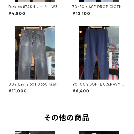
Dickies 874KH カーキ W39
70~80's ACE DROP CLOTH C
×L29 ディッキーズ ワークパ
O "CENTAUR" コットンツイ
¥4,800
¥12,100
ンツ ベージュ US企画 チ
ルダブルニーペインターパン
ノパン アメカジ 古着 ス
ツ MADE IN U.S.A. W38×L32
ケーター バイカーファッシ
生成り 白ペインター Wニ
ョン khaki 汚れ アジ デカ
ー アメリカ製 Tradesman
め サカゼン 大きいサイズ
ワークパンツ アメカジ ユ
ニオンチケット UNION TICK
ET スナップボタン ホワイ
ト 古着 Vintage ヴィンテ
ージ
00's Levi's 501 0660 後染め
90~00's SOFFE U.S.NAVY ト
ブラックストレートデニムパ
レーニングスウェットパン
¥11,000
¥6,400
ンツ W31×L31 MADE IN U.S.
ツ MADE IN U.S.A. Lサイズ
A. "襤褸" 501ブラック ブラ
ネイビー トレーニングパン
ックジーンズ リーバイス
ツ コットンポリ 紺 ポケ
ボロ BORO ダメージ リペ
ット無し アメリカ製 W34
ア アメリカ製 ボタン裏553
軍物 リフレクター 反射
2001年2月製造 サンベニー
その他の商品
アメリカ海軍 フリーサイ
ト工場 アメカジ 黒デニ
ズ イージーパンツ
ム ブラックデニム