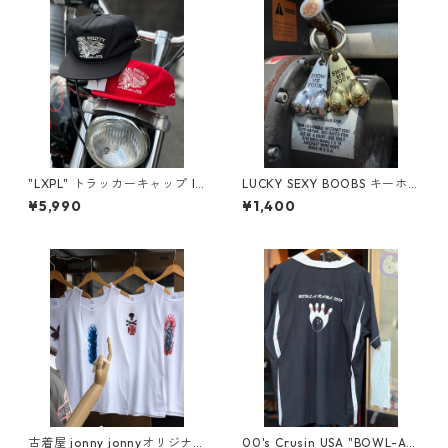
"LXPL" トラッカーキャップ ID
LUCKY SEXY BOOBS キーホ
ブラック レッド フリーサ
ルダー おっぱい 金 銀
¥5,990
¥1,400
イズ インディアンヘッド in
ゴールド シルバー お守
dian head スナップバック
り 金玉 銀玉 ブルズボー
フレイムス ファイヤーパタ
ル 幸せのオッパイ LUCKY
ーン アメカジ バイカーフ
BOOBS 下ネタ エロ プレゼ
ァッション ヴィンテージ tru
ント ジョークグッズ 巨
cker cap 赤キャップ
乳 爆乳 貧乳 アダルト
パイオツ パイ乙 セクシ
ー ラッキーチャーム キー
リング キーチェーン 鍵 バ
イク アメカジ アメリカン
雑貨 アクセサリー ホット
ロッド バイカー おっぱい
キーホルダー
古着屋 jonny jonnyオリジナ
00's Crusin USA "BOWL-A-