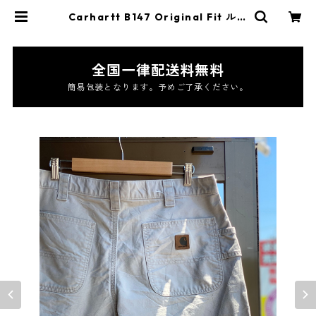
Carhartt B147 Original Fit ルー
ズフィットキャンバスユーティリテ
ィワークショーツ W37 TAN タ
ン ベージュ ワークパンツ ハー
フパンツ 短パン カーハート キ
全国一律配送料無料
ャンバスダック ペインターパンツ
汚れ カーペンターパンツ ワイ
簡易包装となります。予めご了承ください。
ド 太め | 古着屋 jonny jonny
｜アメカジ 古着 バイカーファッ
ション ヴィンテージ オンライン
古着屋 通販 送料無料