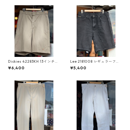
Dickies 42283KH 13インチワ
Lee 2181008 レギュラーフィ
ークショーツ ルーズフィッ
ットブラックデニムショー
¥6,400
¥5,400
ト W34×L13 カーキ ワーク
ツ"左綾"W34 メキシコ製 リ
パンツ ディッキーズ ハー
ー ブラックジーンズ ショ
フパンツ 短パン ショー
ートパンツ 股下25cm 黒デニ
ツ スケーター ストリー
ム 後染めブラック ジッパ
ト 太め ライブ 夏フェ
ーフライ 古着 短パン ハ
ス パンク メロコア アメ
ーフパンツ
カジ VANS バンドTシャツ