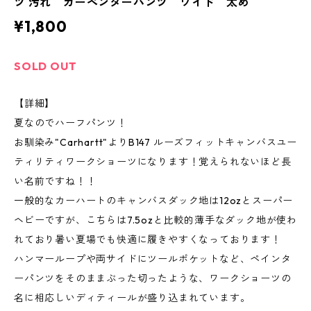
ツ 汚れ カーペンターパンツ ワイド 太め
¥1,800
SOLD OUT
【詳細】
夏なのでハーフパンツ！
お馴染み"Carhartt"よりB147 ルーズフィットキャンバスユー
ティリティワークショーツになります！覚えられないほど長
い名前ですね！！
一般的なカーハートのキャンバスダック地は12ozとスーパー
ヘビーですが、こちらは7.5ozと比較的薄手なダック地が使わ
れており暑い夏場でも快適に履きやすくなっております！
ハンマーループや両サイドにツールポケットなど、ペインタ
ーパンツをそのままぶった切ったような、ワークショーツの
名に相応しいディティールが盛り込まれています。